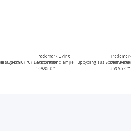
Trademark Living
Trademark
pe ⌀ 36 cm
Nostalgie (Nur für Dekozwecke)
Arthur Wandlampe - upcycling aus Scheinwerfer
Barhocker 
169,95 €
*
559,95 €
*