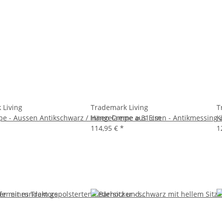
 Living
Trademark Living
T
e - Aussen Antikschwarz / Innen Creme ⌀ 31 cm
Hängelampe aus Eisen - Antikmessing 
K
114,95 €
*
1