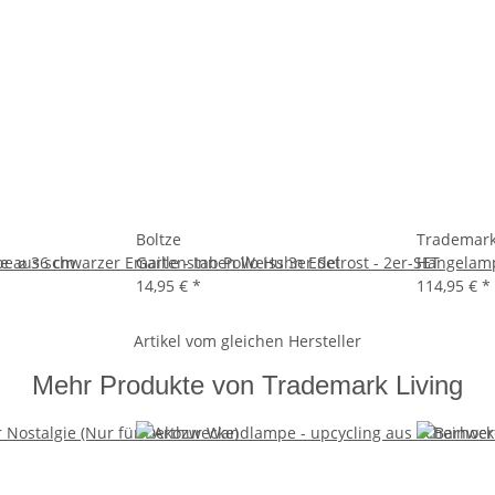
Boltze
Trademark
pe ⌀ 36 cm
aus schwarzer Emaille - Innen Weiss 3er Set
Gartenstab Pollo Huhn Edelrost - 2er-SET
Hängelamp
14,95 €
*
114,95 €
*
Artikel vom gleichen Hersteller
Mehr Produkte von Trademark Living