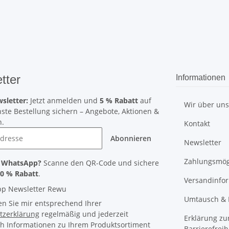
tter
Informationen
sletter:
Jetzt anmelden und
5 % Rabatt
auf
Wir über un
ste Bestellung sichern – Angebote, Aktionen &
n.
Kontakt
Abonnieren
Newsletter
Zahlungsmög
r WhatsApp?
Scanne den QR-Code und sichere
0 % Rabatt
.
Versandinfo
Umtausch & 
en Sie mir entsprechend Ihrer
tzerklärung
regelmäßig und jederzeit
Erklärung zu
ch Informationen zu Ihrem Produktsortiment
Barrierefreih