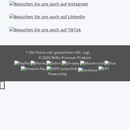
* Alle Preise inkl. gesetzlicher USt., zzgl.
Versand
© 2026 ReWu Premium Products
Powered by
JTL-Shop