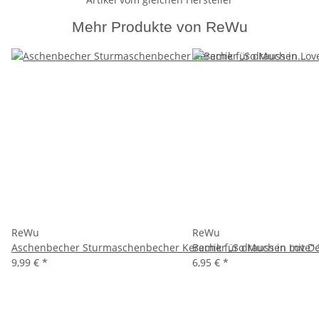
Mehr Produkte von ReWu
ReWu
ReWu
Aschenbecher Sturmaschenbecher Keramik für draussen mit Dec
Becher „So Much in Love“ 
9,99 €
*
6,95 €
*